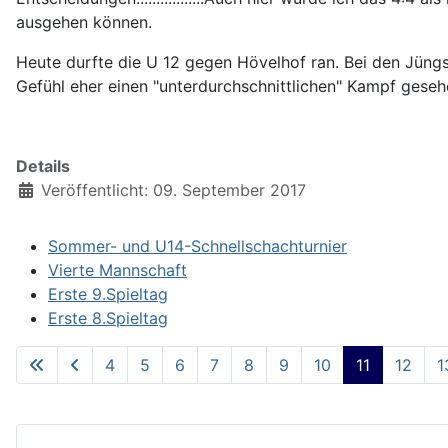
ausgehen können.
Heute durfte die U 12 gegen Hövelhof ran. Bei den Jüng
Gefühl eher einen "unterdurchschnittlichen" Kampf gesehen 
Details
Veröffentlicht: 09. September 2017
Sommer- und U14-Schnellschachturnier
Vierte Mannschaft
Erste 9.Spieltag
Erste 8.Spieltag
4
5
6
7
8
9
10
11
12
1