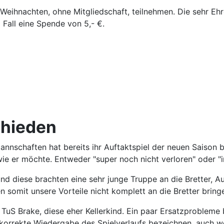
eihnachten, ohne Mitgliedschaft, teilnehmen. Die sehr Ehr
 Fall eine Spende von 5,- €.
chieden
nnschaften hat bereits ihr Auftaktspiel der neuen Saison b
 wie er möchte. Entweder "super noch nicht verloren" oder
und diese brachten eine sehr junge Truppe an die Bretter, A
en somit unsere Vorteile nicht komplett an die Bretter brin
uS Brake, diese eher Kellerkind. Ein paar Ersatzprobleme be
4 als korrekte Wiedergabe des Spielverlaufs bezeichnen, auch