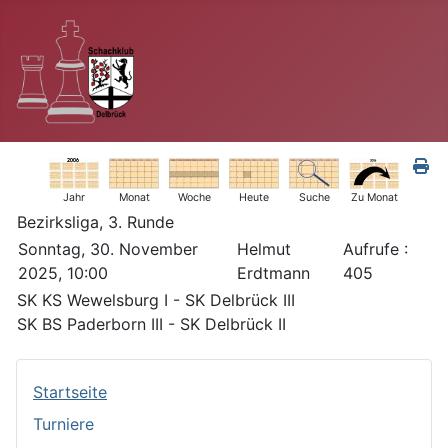
Jahr
Monat
Woche
Heute
Suche
Zu Monat
Bezirksliga, 3. Runde
Sonntag, 30. November
Helmut
Aufrufe
:
2025, 10:00
Erdtmann
405
SK KS Wewelsburg I - SK Delbrück III
SK BS Paderborn III - SK Delbrück II
Startseite
Turniere