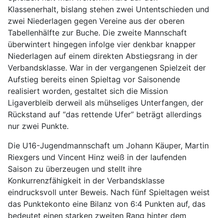
Klassenerhalt, bislang stehen zwei Untentschieden und
zwei Niederlagen gegen Vereine aus der oberen
Tabellenhälfte zur Buche. Die zweite Mannschaft
überwintert hingegen infolge vier denkbar knapper
Niederlagen auf einem direkten Abstiegsrang in der
Verbandsklasse. War in der vergangenen Spielzeit der
Aufstieg bereits einen Spieltag vor Saisonende
realisiert worden, gestaltet sich die Mission
Ligaverbleib derweil als mühseliges Unterfangen, der
Rückstand auf “das rettende Ufer” beträgt allerdings
nur zwei Punkte.
D
ie U16-Jugendmannschaft
um Johann Käuper, Martin
Riexgers und Vincent Hinz
weiß in der laufenden
Saison zu überzeugen
und stellt ihre
Konkurrenzfähigkeit in der Verbandsklasse
eindrucksvoll unter Beweis. N
ach fünf Spieltagen weist
das Pu
nkte
konto
eine Bilanz von 6:4 Punkten auf, das
bedeutet einen starken zweiten Rang hinter dem