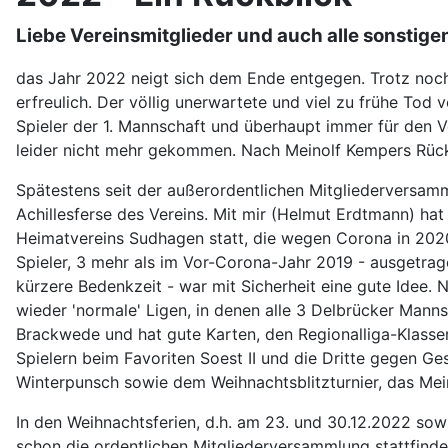
Liebe Vereinsmitglieder und auch alle sonstig
das Jahr 2022 neigt sich dem Ende entgegen. Trotz noch
erfreulich. Der völlig unerwartete und viel zu frühe Tod 
Spieler der 1. Mannschaft und überhaupt immer für den Ve
leider nicht mehr gekommen. Nach Meinolf Kempers Rücktr
Spätestens seit der außerordentlichen Mitgliederversam
Achillesferse des Vereins. Mit mir (Helmut Erdtmann) hat
Heimatvereins Sudhagen statt, die wegen Corona in 2020
Spieler, 3 mehr als im Vor-Corona-Jahr 2019 - ausgetra
kürzere Bedenkzeit - war mit Sicherheit eine gute Idee. 
wieder 'normale' Ligen, in denen alle 3 Delbrücker Manns
Brackwede und hat gute Karten, den Regionalliga-Klassen
Spielern beim Favoriten Soest II und die Dritte gegen Ge
Winterpunsch sowie dem Weihnachtsblitzturnier, das Mein
In den Weihnachtsferien, d.h. am 23. und 30.12.2022 sowi
schon die ordentlichen Mitgliederversammlung stattfinde