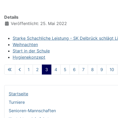
Details
Veröffentlicht: 25. Mai 2022
Starke Schachliche Leistung - SK Delbrück schlägt L
Weihnachten
Start in der Schule
Hygienekonzept
1
2
3
4
5
6
7
8
9
10
Startseite
Turniere
Senioren-Mannschaften