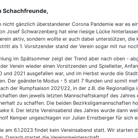
en Schachfreunde,
 nicht gänzlich überstandener Corona Pandemie war es ein
von Josef Schwarzenberg hat eine riesige Lücke hinterlassen,
rein aktiv, sondern wollte er auch dabei unterstützen, die 
itt als 1. Vorsitzender stand der Verein sogar mit nur no
mlung im Spätsommer zeigt der Trend aber nach oben - abg
 der Verein wieder einen Vorsitzenden und Spielleiter, Anfa
 und 2021 ausgefallen war, und im Herbst wurde die Stadtm
gen. Der geänderte Modus - 5 statt 7 Runden und somit meh
Nach der Rumpfsaison 2021/22, in der z.B. die Regionalliga
chaften den jeweils letzten Mannschaftskampf des Jahres er
erhalt zu schaffen. Die beiden Bezirksligamannschaften hol
seke II. Der letzte Vereinsabend des Jahres wurde dann wei
olf Kemper ungeschlagen vor Julian Ernstberger für sich e
e am 6.1.2023 findet kein Vereinsabend statt. Wir starten d
n. Danach startet die Vereinsmeisterschaft.