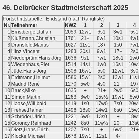
46. Delbrücker Stadtmeisterschaft 2025
Fortschrittstabelle: Endstand (nach Rangliste)
Nr.
Teilnehmer
NWZ
1
2
3
4
1
Ernstberger,Julian
2059
12w1
6s1
3w1
5s1
2
Klußmann,Christian
1761
21+
8w1
10s1
4w1
3
Dransfeld,Marius
1627
11s1
18+
1s0
7w1
4
Hinz,Vincent
1283
20s1
9w1
17+
2s0
5
Niederprüm,Hans-Jörg
1636
9s1
7w1
18s1
1w0
6
Wiedenhaus,Piet
1514
14s1
1w0
16s1
10w
7
Jüde,Hans-Jörg
1508
16w1
5s0
12w1
3s0
8
Erdtmann,Helmut
1586
15w1
2s0
13w1
11s
9
Madrid,René
1270
5w0
4s0
21+
19+
10
Brück,Mike
1635
+
21+
2w0
6s0
11
Simon,Martin
1263
3w0
15s½
19w1
8w0
12
Haase,Willibald
1419
1s0
17w0
7s0
20w
13
Frehse,Rainer
1496
18s0
14w1
8s0
15w
14
Schröder,Ulrich
1221
6w0
13s0
+
18w
15
Goroncy,Reinhard
1242
8s0
11w½
20+
13s
16
Dietz,Hans-Erich
1207
7s0
+
6w0
21+
17
Klocke,Michael
1678
19w1
12s1
4-