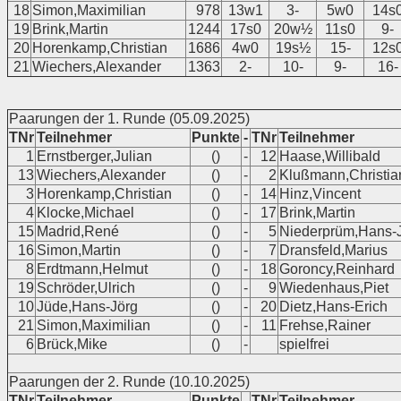
18
Simon,Maximilian
978
13w1
3-
5w0
14s
19
Brink,Martin
1244
17s0
20w½
11s0
9-
20
Horenkamp,Christian
1686
4w0
19s½
15-
12s
21
Wiechers,Alexander
1363
2-
10-
9-
16-
Paarungen der 1. Runde (05.09.2025)
TNr
Teilnehmer
Punkte
-
TNr
Teilnehmer
1
Ernstberger,Julian
()
-
12
Haase,Willibald
13
Wiechers,Alexander
()
-
2
Klußmann,Christia
3
Horenkamp,Christian
()
-
14
Hinz,Vincent
4
Klocke,Michael
()
-
17
Brink,Martin
15
Madrid,René
()
-
5
Niederprüm,Hans-
16
Simon,Martin
()
-
7
Dransfeld,Marius
8
Erdtmann,Helmut
()
-
18
Goroncy,Reinhard
19
Schröder,Ulrich
()
-
9
Wiedenhaus,Piet
10
Jüde,Hans-Jörg
()
-
20
Dietz,Hans-Erich
21
Simon,Maximilian
()
-
11
Frehse,Rainer
6
Brück,Mike
()
-
spielfrei
Paarungen der 2. Runde (10.10.2025)
TNr
Teilnehmer
Punkte
-
TNr
Teilnehmer