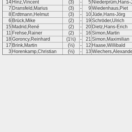
14
Hinz,Vincent
(3)
-
5
Niederprüm,Hans-
7
Dransfeld,Marius
(3)
-
9
Wiedenhaus,Piet
8
Erdtmann,Helmut
(3)
-
10
Jüde,Hans-Jörg
6
Brück,Mike
(2)
-
19
Schröder,Ulrich
15
Madrid,René
(2)
-
20
Dietz,Hans-Erich
11
Frehse,Rainer
(2)
-
16
Simon,Martin
18
Goroncy,Reinhard
(1½)
-
21
Simon,Maximilian
17
Brink,Martin
(½)
-
12
Haase,Willibald
3
Horenkamp,Christian
(½)
-
13
Wiechers,Alexande