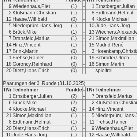
9
Wiedenhaus,Piet
(1)
-
1
Ernstberger,Julian
2
Klußmann,Christian
(1)
-
8
Erdtmann,Helmut
12
Haase,Willibald
(0)
-
4
Klocke,Michael
5
Niederprüm,Hans-Jörg
(1)
-
10
Jüde,Hans-Jörg
6
Brück,Mike
(1)
-
13
Wiechers,Alexande
7
Dransfeld,Marius
(1)
-
21
Simon,Maximilian
14
Hinz,Vincent
(1)
-
15
Madrid,René
17
Brink,Martin
(0)
-
3
Horenkamp,Christi
11
Frehse,Rainer
(0)
-
19
Schröder,Ulrich
18
Goroncy,Reinhard
(0)
-
16
Simon,Martin
20
Dietz,Hans-Erich
(0)
-
spielfrei
Paarungen der 3. Runde (31.10.2025)
TNr
Teilnehmer
Punkte
-
TNr
Teilnehmer
1
Ernstberger,Julian
(2)
-
7
Dransfeld,Marius
6
Brück,Mike
(2)
-
2
Klußmann,Christia
4
Klocke,Michael
(2)
-
14
Hinz,Vincent
21
Simon,Maximilian
(1)
-
5
Niederprüm,Hans-
8
Erdtmann,Helmut
(1)
-
11
Frehse,Rainer
20
Dietz,Hans-Erich
(1)
-
9
Wiedenhaus,Piet
10
Jüde,Hans-Jörg
(1)
-
12
Haase,Willibald