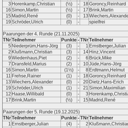
3
Horenkamp,Christian
(½)
-
18
Goroncy,Reinhard
16
Simon,Martin
(½)
-
17
Brink,Martin
15
Madrid,René
(0)
-
13
Wiechers,Alexande
19
Schröder,Ulrich
(0)
-
spielfrei
Paarungen der 4. Runde (21.11.2025)
TNr
Teilnehmer
Punkte
-
TNr
Teilnehmer
5
Niederprüm,Hans-Jörg
(3)
-
1
Ernstberger,Julian
2
Klußmann,Christian
(3)
-
14
Hinz,Vincent
9
Wiedenhaus,Piet
(2)
-
6
Brück,Mike
7
Dransfeld,Marius
(2)
-
10
Jüde,Hans-Jörg
16
Simon,Martin
(1½)
-
8
Erdtmann,Helmut
11
Frehse,Rainer
(1)
-
18
Goroncy,Reinhard
13
Wiechers,Alexander
(0)
-
20
Dietz,Hans-Erich
19
Schröder,Ulrich
(1)
-
21
Simon,Maximilian
12
Haase,Willibald
(0)
-
3
Horenkamp,Christi
17
Brink,Martin
(½)
-
15
Madrid,René
Paarungen der 5. Runde (19.12.2025)
TNr
Teilnehmer
Punkte
-
TNr
Teilnehmer
1
Ernstberger,Julian
(4)
-
2
Klußmann,Christia